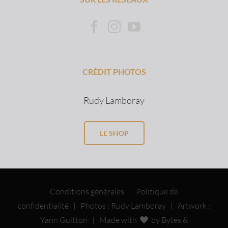
CRÉDIT PHOTOS
Rudy Lamboray
LE SHOP
Conditions générales
|
Politique de
confidentialité
| Photos : Rudy Lamboray | Artwork :
Yann Guitton |
Made with
by Bytes &