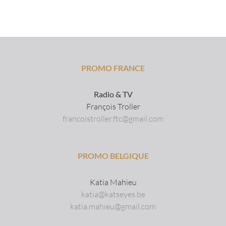
PROMO FRANCE
Radio & TV
François Troller
francoistroller.ftc@gmail.com
PROMO BELGIQUE
Katia Mahieu
katia@katseyes.be
katia.mahieu@gmail.com