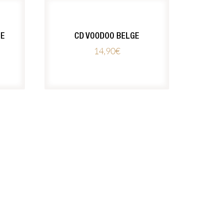
GE
CD VOODOO BELGE
14,90
€