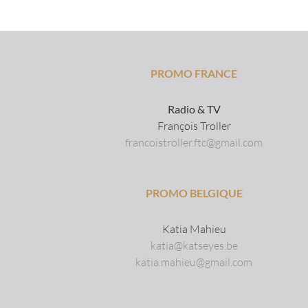
PROMO FRANCE
Radio & TV
François Troller
francoistroller.ftc@gmail.com
PROMO BELGIQUE
Katia Mahieu
katia@katseyes.be
katia.mahieu@gmail.com